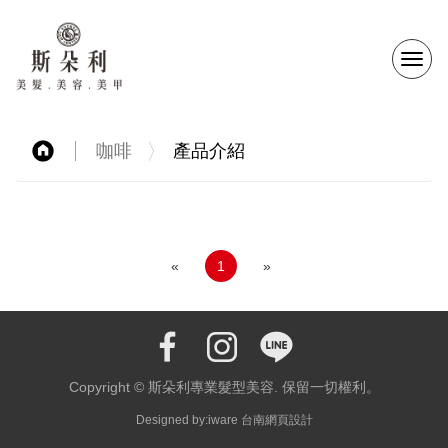
選
單
咖啡
產品介紹
切
換
«
1
»
Copyright © 斯朵利專業髮型美容. 保留一切權利。
Designed by:iware
台南網頁設計