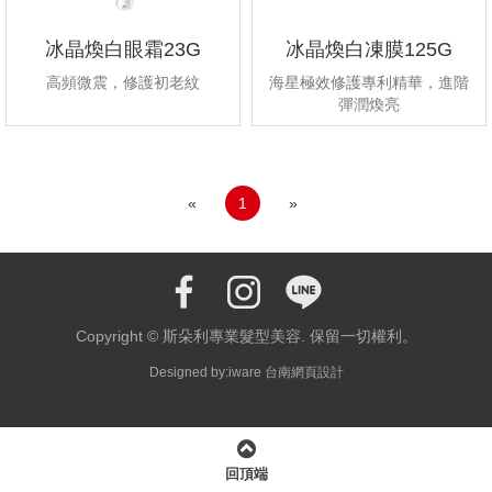
冰晶煥白眼霜23G
冰晶煥白凍膜125G
高頻微震，修護初老紋
海星極效修護專利精華，進階
彈潤煥亮
«
1
»
Copyright © 斯朵利專業髮型美容. 保留一切權利。
Designed by:iware
台南網頁設計
回頂端