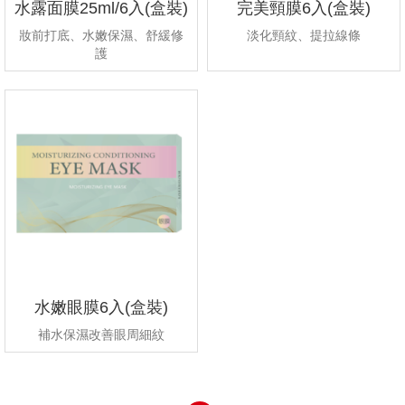
水露面膜25ml/6入(盒裝)
完美頸膜6入(盒裝)
妝前打底、水嫩保濕、舒緩修
淡化頸紋、提拉線條
護
水嫩眼膜6入(盒裝)
補水保濕改善眼周細紋