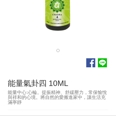
能量氣卦四 10ML
能量中心:心輪。提振精神、舒緩壓力，常保愉悅
與祥和的心境。將自然的愛搬進家中，讓生活充
滿寧靜