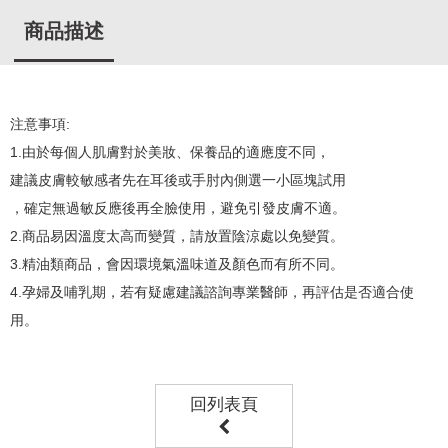
商品描述
注意事項:
1.由於每個人肌膚對於美妝、保養品的適應度不同，
建議皮膚較敏感者先在耳後或手肘內側選一小區塊試用
，確定無過敏反應後再全臉使用，避免引發皮膚不適。
2.商品易因溫度太高而變質，請放置陰涼處以免變質。
3.精油類商品，會因環境氣溫味道及顏色而有所不同。
4.孕婦及哺乳期，若有疑慮建議諮詢專業醫師，再評估是否適合使
用。
回列表頁