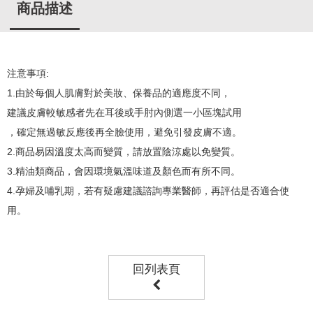
商品描述
注意事項:
1.由於每個人肌膚對於美妝、保養品的適應度不同，
建議皮膚較敏感者先在耳後或手肘內側選一小區塊試用
，確定無過敏反應後再全臉使用，避免引發皮膚不適。
2.商品易因溫度太高而變質，請放置陰涼處以免變質。
3.精油類商品，會因環境氣溫味道及顏色而有所不同。
4.孕婦及哺乳期，若有疑慮建議諮詢專業醫師，再評估是否適合使
用。
回列表頁