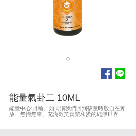
能量氣卦二 10ML
能量中心:丹輪。如同讓我們回到孩童時般自在奔
放、無拘無束、充滿歡笑喜樂和愛的純淨世界